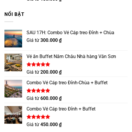
hạng
5.00
5 sao
NỔI BẬT
SAU 17H: Combo Vé Cáp treo Đỉnh + Chùa
Giá từ
300.000
₫
Vé ăn Buffet Năm Châu Nhà hàng Vân Sơn
Được xếp
Giá từ
200.000
₫
hạng
5.00
5 sao
Combo Vé Cáp treo Đỉnh-Chùa + Buffet
Được xếp
Giá từ
600.000
₫
hạng
5.00
5 sao
Combo Vé Cáp treo Đỉnh + Buffet
Được xếp
Giá từ
450.000
₫
hạng
5.00