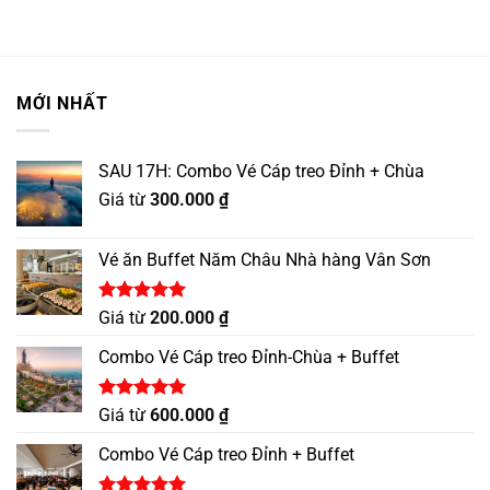
MỚI NHẤT
SAU 17H: Combo Vé Cáp treo Đỉnh + Chùa
Giá từ
300.000
₫
Vé ăn Buffet Năm Châu Nhà hàng Vân Sơn
Được xếp
Giá từ
200.000
₫
hạng
5.00
5 sao
Combo Vé Cáp treo Đỉnh-Chùa + Buffet
Được xếp
Giá từ
600.000
₫
hạng
5.00
5 sao
Combo Vé Cáp treo Đỉnh + Buffet