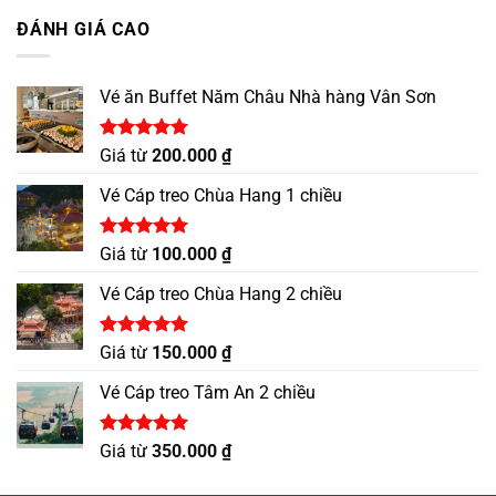
5 sao
ĐÁNH GIÁ CAO
Vé ăn Buffet Năm Châu Nhà hàng Vân Sơn
Được xếp
Giá từ
200.000
₫
hạng
5.00
5 sao
Vé Cáp treo Chùa Hang 1 chiều
Được xếp
Giá từ
100.000
₫
hạng
5.00
5 sao
Vé Cáp treo Chùa Hang 2 chiều
Được xếp
Giá từ
150.000
₫
hạng
5.00
5 sao
Vé Cáp treo Tâm An 2 chiều
Được xếp
Giá từ
350.000
₫
hạng
5.00
5 sao