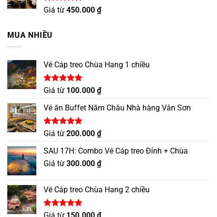
Được xếp
Giá từ
450.000
₫
hạng
5.00
5 sao
MUA NHIỀU
Vé Cáp treo Chùa Hang 1 chiều
Được xếp
Giá từ
100.000
₫
hạng
5.00
5 sao
Vé ăn Buffet Năm Châu Nhà hàng Vân Sơn
Được xếp
Giá từ
200.000
₫
hạng
5.00
5 sao
SAU 17H: Combo Vé Cáp treo Đỉnh + Chùa
Giá từ
300.000
₫
Vé Cáp treo Chùa Hang 2 chiều
Được xếp
Giá từ
150.000
₫