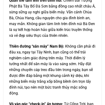
Quần thể tâm linh trên đỉnh núi:
Chiêm bái Tượng
Phật Bà Tây Bổ Đà Sơn bằng đồng cao nhất châu Á,
sừng sững uy nghi giữa biển mây. Vãn cảnh Chùa
Bà, Chùa Hang, cầu nguyện cho gia đình bình an,
may mắn. Không gian tâm linh trên đỉnh núi Bà Đen
là sự kết hợp hoàn hảo giữa kiến trúc truyền thống
và vẻ đẹp siêu thực của thiên nhiên.
Thiên đường “săn mây” Nam Bộ:
Không cần phải đi
đâu xa, ngay tại Tây Ninh, bạn cũng có thể trải
nghiệm cảm giác đứng trên mây. Thời điểm lý
tưởng nhất để săn mây là vào sáng sớm. Hãy đặt
những chuyến cáp treo đầu tiên trong ngày, bạn sẽ
được đền đáp bằng một khung cảnh kỳ diệu, khi
những biển mây trắng xốp bồng bềnh ôm trọn lấy
đỉnh núi, tạo nên một bức tranh thủy mặc sống
động.
Vô vàn góc “check-in” ấn tượng:
Từ Cổng Trời, ban