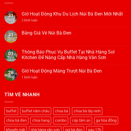
Giờ Hoạt Động Khu Du Lịch Núi Bà Đen Mới Nhất
31
Th12
ở
2 bình luận
Giờ
Hoạt
Động
Bảng Giá Vé Núi Bà Đen
31
Khu
Th12
Không
Du
có
Lịch
bình
Núi
luận
Bà
Thông Báo Phục Vụ Buffet Tại Nhà Hàng Sol
01
ở
Đen
Kitchen Để Nâng Cấp Nhà Hàng Vân Sơn
Bảng
Th11
Mới
Giá
Nhất
Không
Vé
có
Núi
Giờ Hoạt Động Máng Trượt Núi Bà Đen
bình
26
Bà
luận
Đen
Th10
ở
1 bình luận
ở
Giờ
Thông
Hoạt
Báo
Động
Phục
Máng
TÌM VÉ NHANH
Vụ
Trượt
Buffet
Núi
Tại
Bà
Nhà
Đen
Hàng
buffet
buffet năm châu
chùa bà
chùa bà tây ninh
Sol
Kitchen
chùa bà đen
chùa hang
combo
cáp tâm an
ga hòa đồng
Để
Nâng
Cấp
khuyến mãi
nhà hàng vân sơn
núi bà đen
sau 17h