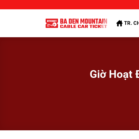
Bỏ
qua
nội
TR. C
dung
Giờ Hoạt 