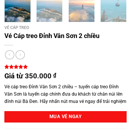
VÉ CÁP TREO
Vé Cáp treo Đỉnh Vân Sơn 2 chiều
5
1
trên 5
Giá từ
350.000
₫
dựa trên
đánh giá
Vé cáp treo Đỉnh Vân Sơn 2 chiều – tuyến cáp treo Đỉnh
Vân Sơn là tuyến cáp chính đưa du khách từ chân núi lên
đỉnh
núi Bà Đen
. Hãy nhấn nút mua vé ngay để trải nghiệm
MUA VÉ NGAY