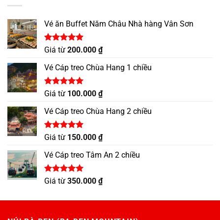
Vé ăn Buffet Năm Châu Nhà hàng Vân Sơn
Được xếp
Giá từ
200.000
₫
hạng
5.00
5 sao
Vé Cáp treo Chùa Hang 1 chiều
Được xếp
Giá từ
100.000
₫
hạng
5.00
5 sao
Vé Cáp treo Chùa Hang 2 chiều
Được xếp
Giá từ
150.000
₫
hạng
5.00
5 sao
Vé Cáp treo Tâm An 2 chiều
Được xếp
Giá từ
350.000
₫
hạng
5.00
5 sao