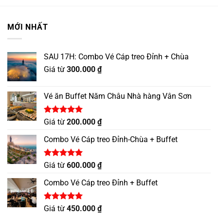
MỚI NHẤT
SAU 17H: Combo Vé Cáp treo Đỉnh + Chùa
Giá từ
300.000
₫
Vé ăn Buffet Năm Châu Nhà hàng Vân Sơn
Được xếp
Giá từ
200.000
₫
hạng
5.00
5 sao
Combo Vé Cáp treo Đỉnh-Chùa + Buffet
Được xếp
Giá từ
600.000
₫
hạng
5.00
5 sao
Combo Vé Cáp treo Đỉnh + Buffet
Được xếp
Giá từ
450.000
₫
hạng
5.00