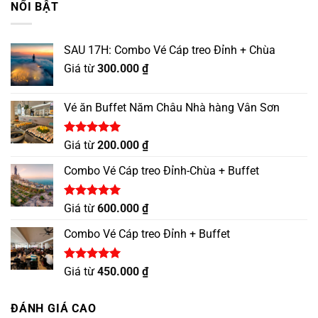
NỔI BẬT
SAU 17H: Combo Vé Cáp treo Đỉnh + Chùa
Giá từ
300.000
₫
Vé ăn Buffet Năm Châu Nhà hàng Vân Sơn
Được xếp
Giá từ
200.000
₫
hạng
5.00
5 sao
Combo Vé Cáp treo Đỉnh-Chùa + Buffet
Được xếp
Giá từ
600.000
₫
hạng
5.00
5 sao
Combo Vé Cáp treo Đỉnh + Buffet
Được xếp
Giá từ
450.000
₫
hạng
5.00
5 sao
ĐÁNH GIÁ CAO