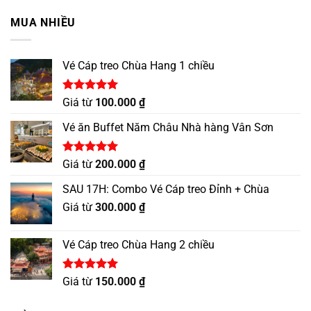
5 sao
MUA NHIỀU
Vé Cáp treo Chùa Hang 1 chiều
Được xếp
Giá từ
100.000
₫
hạng
5.00
5 sao
Vé ăn Buffet Năm Châu Nhà hàng Vân Sơn
Được xếp
Giá từ
200.000
₫
hạng
5.00
5 sao
SAU 17H: Combo Vé Cáp treo Đỉnh + Chùa
Giá từ
300.000
₫
Vé Cáp treo Chùa Hang 2 chiều
Được xếp
Giá từ
150.000
₫
hạng
5.00
5 sao