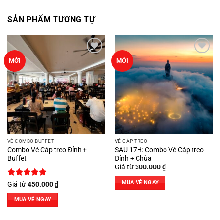
SẢN PHẨM TƯƠNG TỰ
Add to
Add to
MỚI
MỚI
wishlist
wishlist
VÉ COMBO BUFFET
VÉ CÁP TREO
Combo Vé Cáp treo Đỉnh +
SAU 17H: Combo Vé Cáp treo
Buffet
Đỉnh + Chùa
Giá từ
300.000
₫
MUA VÉ NGAY
Được xếp
Giá từ
450.000
₫
hạng
5
5
sao
MUA VÉ NGAY