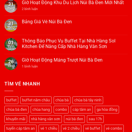
Giờ Hoạt Động Khu Du Lịch Núi Bà Đen Mới Nhất
31
Th12
ở
2 bình luận
Giờ
Hoạt
Động
Bảng Giá Vé Núi Bà Đen
31
Khu
Th12
Không
Du
có
Lịch
bình
Núi
luận
Bà
Thông Báo Phục Vụ Buffet Tại Nhà Hàng Sol
01
ở
Đen
Kitchen Để Nâng Cấp Nhà Hàng Vân Sơn
Bảng
Th11
Mới
Giá
Nhất
Không
Vé
có
Núi
Giờ Hoạt Động Máng Trượt Núi Bà Đen
bình
26
Bà
luận
Đen
Th10
ở
1 bình luận
ở
Giờ
Thông
Hoạt
Báo
Động
Phục
Máng
TÌM VÉ NHANH
Vụ
Trượt
Buffet
Núi
Tại
Bà
Nhà
Đen
Hàng
buffet
buffet năm châu
chùa bà
chùa bà tây ninh
Sol
Kitchen
chùa bà đen
chùa hang
combo
cáp tâm an
ga hòa đồng
Để
Nâng
Cấp
khuyến mãi
nhà hàng vân sơn
núi bà đen
sau 17h
Nhà
Hàng
tuyến cáp tâm an
vé 1 chiều
vé 2 chiều
vé buffet
vé combo
Vân